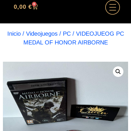
0
0,00
€
Inicio
/
Videojuegos
/
PC
/ VIDEOJUEOG PC
MEDAL OF HONOR AIRBORNE