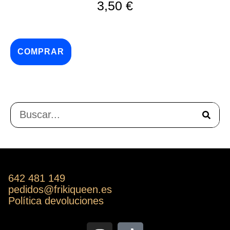
3,50
€
COMPRAR
642 481 149
pedidos@frikiqueen.es
Política devoluciones